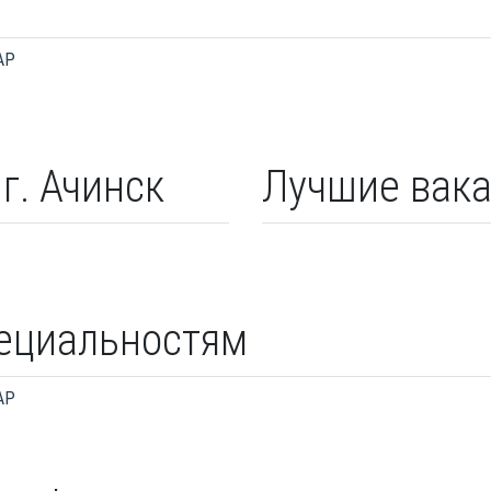
AP
г. Ачинск
Лучшие вака
пециальностям
AP