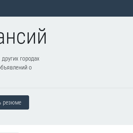
ансий
 других городах
объявлений о
ь резюме