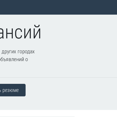
ансий
 других городах
объявлений о
ь резюме