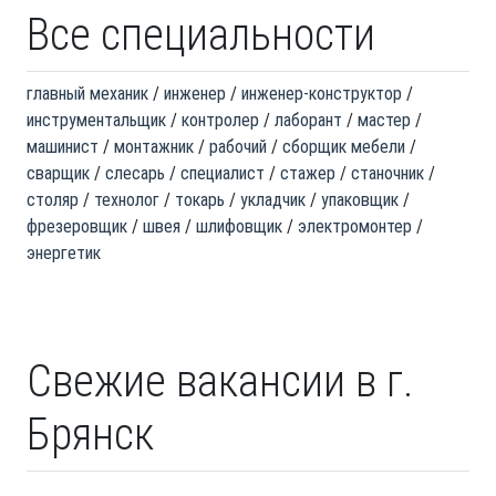
Все специальности
главный механик
инженер
инженер-конструктор
инструментальщик
контролер
лаборант
мастер
машинист
монтажник
рабочий
сборщик мебели
сварщик
слесарь
специалист
стажер
станочник
столяр
технолог
токарь
укладчик
упаковщик
фрезеровщик
швея
шлифовщик
электромонтер
энергетик
Свежие вакансии в г.
Брянск