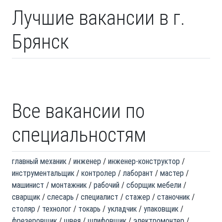
Лучшие вакансии в г.
Брянск
Все вакансии по
специальностям
главный механик
инженер
инженер-конструктор
инструментальщик
контролер
лаборант
мастер
машинист
монтажник
рабочий
сборщик мебели
сварщик
слесарь
специалист
стажер
станочник
столяр
технолог
токарь
укладчик
упаковщик
фрезеровщик
швея
шлифовщик
электромонтер