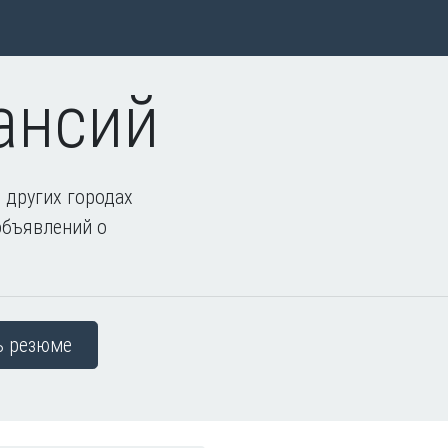
ансий
 других городах
объявлений о
ь резюме