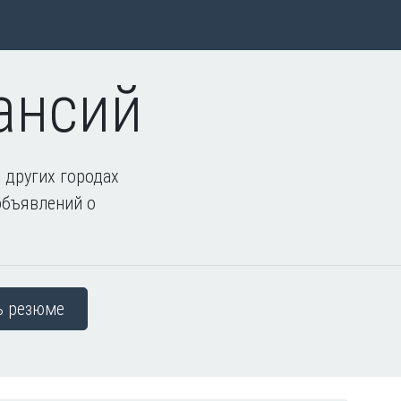
ансий
 других городах
объявлений о
ь резюме