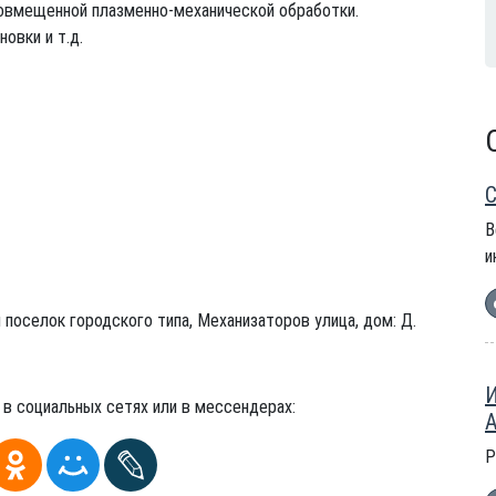
совмещенной плазменно-механической обработки.
овки и т.д.
С
В
и
 поселок городского типа, Механизаторов улица, дом: Д.
И
 в социальных сетях или в мессендерах:
А
Р