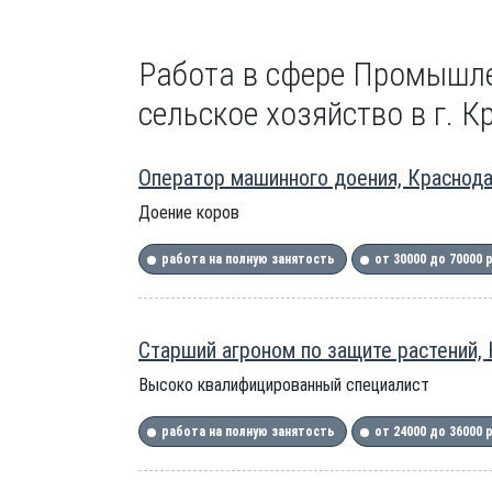
Работа в сфере Промышле
сельское хозяйство в г. К
Оператор машинного доения, Краснод
Доение коров
работа на полную занятость
от 30000 до 70000 
Старший агроном по защите растений,
Высоко квалифицированный специалист
работа на полную занятость
от 24000 до 36000 