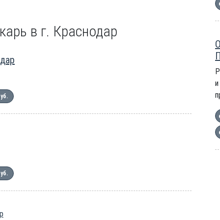
карь в г. Краснодар
О
П
одар
Р
и
п
руб.
руб.
р