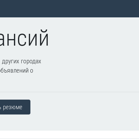
ансий
 других городах
объявлений о
ь резюме