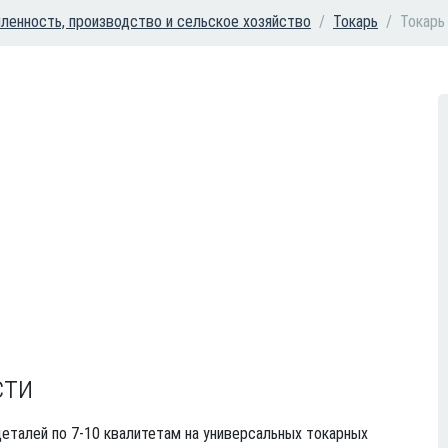
енность, производство и сельское хозяйство
Токарь
Токарь
сти
еталей по 7-10 квалитетам на универсальных токарных