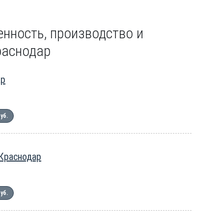
нность, производство и
раснодар
ар
руб.
 Краснодар
руб.