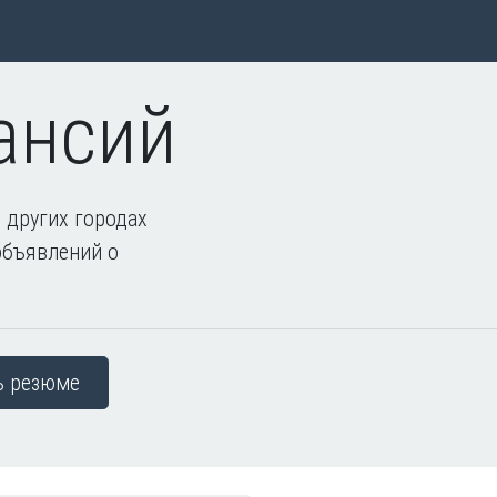
ансий
 других городах
объявлений о
ь резюме