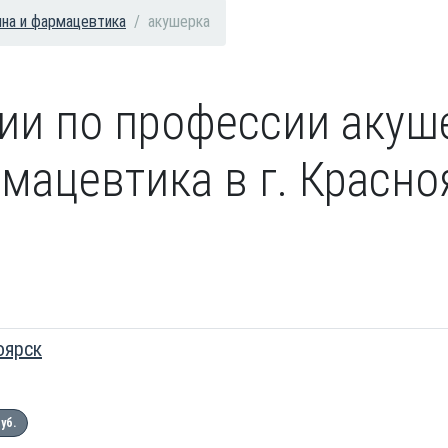
на и фармацевтика
акушерка
сии по профессии акуш
мацевтика в г. Красно
оярск
руб.