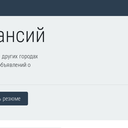
ансий
 других городах
объявлений о
ь резюме