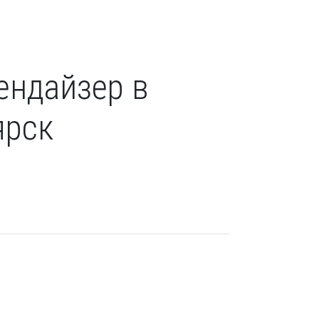
ендайзер в
ярск