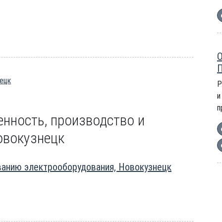
О
П
нецк
Р
и
п
нность, производство и
Новокузнецк
ванию электрооборудования, Новокузнецк