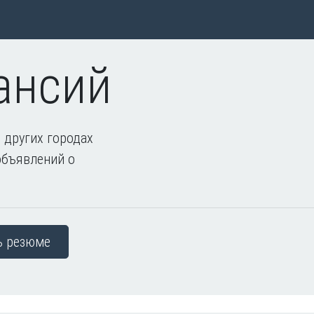
ансий
 других городах
объявлений о
ь резюме