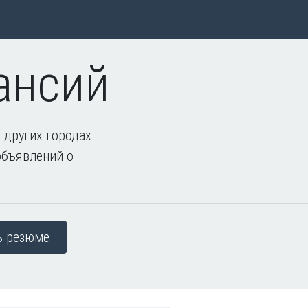
ансий
 других городах
объявлений о
ь резюме