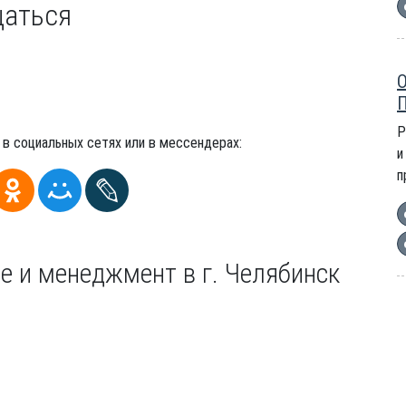
щаться
О
П
Р
 в социальных сетях или в мессендерах:
и
п
е и менеджмент в г. Челябинск