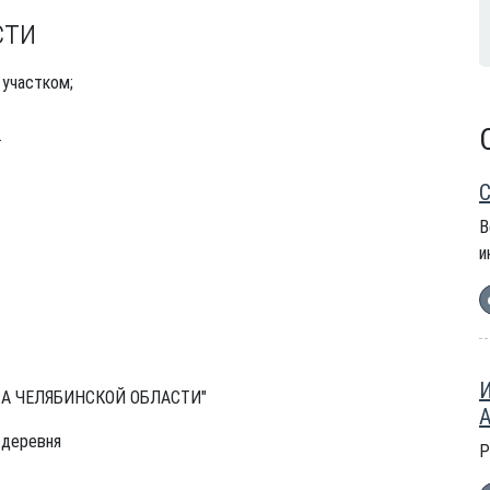
сти
участком;
.
С
В
и
И
А ЧЕЛЯБИНСКОЙ ОБЛАСТИ"
А
 деревня
Р