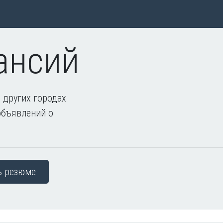
ансий
 других городах
объявлений о
ь резюме