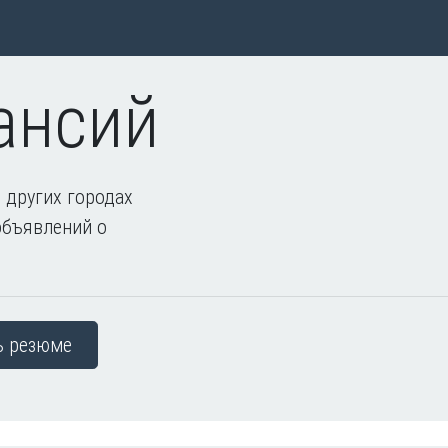
ансий
 других городах
объявлений о
ь резюме