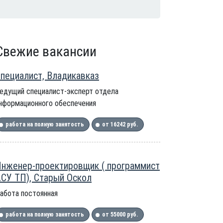
Свежие вакансии
пециалист, Владикавказ
едущий специалист-эксперт отдела
нформационного обеспечения
работа на полную занятость
от 16242 руб.
нженер-проектировщик ( программист
СУ ТП), Старый Оскол
абота постоянная
работа на полную занятость
от 55000 руб.